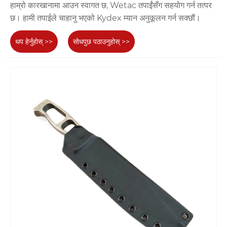
हाम्रो कारखानामा आउन स्वागत छ, Wetac तपाईंसँग सहयोग गर्न तत्पर
छ। हामी तपाईले चाहानु भएको Kydex म्यान अनुकूलन गर्न सक्छौं।
थप हेर्नुहोस् >>
सोधपुछ पठाउनुहोस् >>