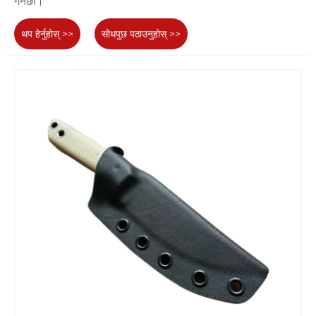
गर्नेछौं।
थप हेर्नुहोस् >>
सोधपुछ पठाउनुहोस् >>