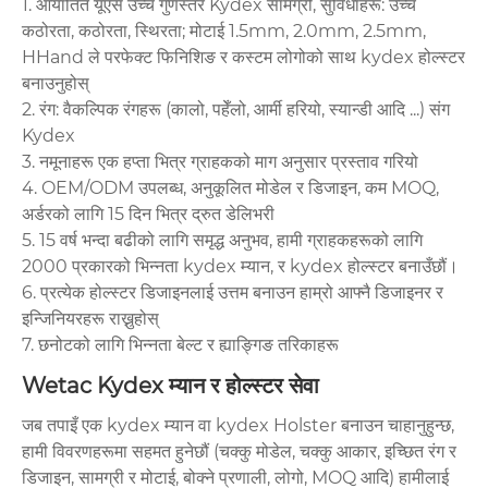
1. आयातित यूएस उच्च गुणस्तर Kydex सामग्री, सुविधाहरू: उच्च
कठोरता, कठोरता, स्थिरता; मोटाई 1.5mm, 2.0mm, 2.5mm,
HHand ले परफेक्ट फिनिशिङ र कस्टम लोगोको साथ kydex होल्स्टर
बनाउनुहोस्
2. रंग: वैकल्पिक रंगहरू (कालो, पहेँलो, आर्मी हरियो, स्यान्डी आदि ...) संग
Kydex
3. नमूनाहरू एक हप्ता भित्र ग्राहकको माग अनुसार प्रस्ताव गरियो
4. OEM/ODM उपलब्ध, अनुकूलित मोडेल र डिजाइन, कम MOQ,
अर्डरको लागि 15 दिन भित्र द्रुत डेलिभरी
5. 15 वर्ष भन्दा बढीको लागि समृद्ध अनुभव, हामी ग्राहकहरूको लागि
2000 प्रकारको भिन्नता kydex म्यान, र kydex होल्स्टर बनाउँछौं।
6. प्रत्येक होल्स्टर डिजाइनलाई उत्तम बनाउन हाम्रो आफ्नै डिजाइनर र
इन्जिनियरहरू राख्नुहोस्
7. छनोटको लागि भिन्नता बेल्ट र ह्याङ्गिङ तरिकाहरू
Wetac Kydex म्यान र होल्स्टर सेवा
जब तपाइँ एक kydex म्यान वा kydex Holster बनाउन चाहानुहुन्छ,
हामी विवरणहरूमा सहमत हुनेछौं (चक्कु मोडेल, चक्कु आकार, इच्छित रंग र
डिजाइन, सामग्री र मोटाई, बोक्ने प्रणाली, लोगो, MOQ आदि) हामीलाई