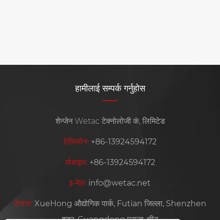
्गल ट्रेकिंगको क्रममा 95 %% दुर्घटनाग्रस्त चक्ज
ड्रप गर्न सक्दछ?
थप हेर्नुहोस् >>
हामीलाई सम्पर्क गर्नुहोस
शेन्जेन Wetac टेक्नोलोजी कं, लिमिटेड
टेलिफोन:
+86-13924594172
मोबाइल:
+86-13924594172
इ-मेल:
info@wetac.net
ठेगाना:
XueHong औद्योगिक पार्क, Futian जिल्ला, Shenzhen
शहर, Guangdong प्रान्त, चीन