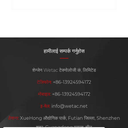
हामीलाई सम्पर्क गर्नुहोस
शेन्जेन Wetac टेक्नोलोजी कं, लिमिटेड
टेलिफोन:
+86-13924594172
मोबाइल:
+86-13924594172
इ-मेल:
info@wetac.net
ठेगाना:
XueHong औद्योगिक पार्क, Futian जिल्ला, Shenzhen
शहर, Guangdong प्रान्त, चीन