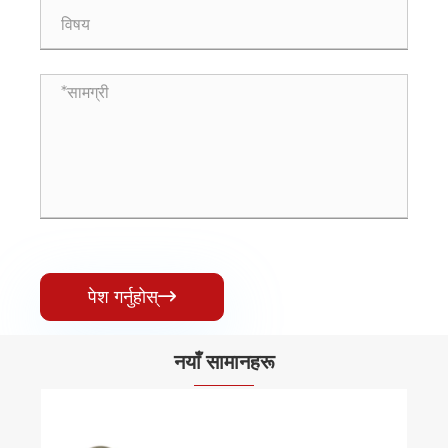
पेश गर्नुहोस्

नयाँ सामानहरू