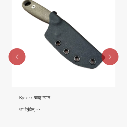


Kydex चाकू म्यान
थप हेर्नुहोस् >>